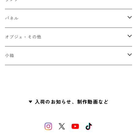
吊り下げランプ
パネル
卓上ランプ
シーズンもの
オブジェ・その他
フロアランプ
ドリンク作品
小箱
フルーツ作品
Glass Letter（手紙型）
その他
その他
入荷のお知らせ、制作動画など